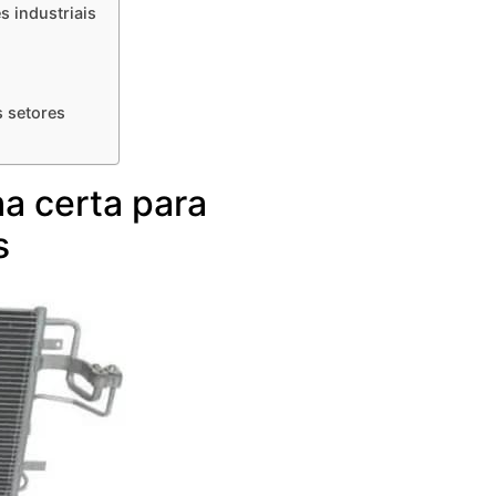
s industriais
s setores
ha certa para
s