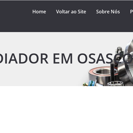
Home
Voltar ao Site
Sobre Nós
P
DIADOR EM OSASC
r