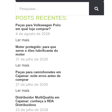
POSTS RECENTES:
Peças para Volkswagen Polo:
em qual loja comprar?
4 de agosto de 2026
Ler mais
Motor protegido: para que
serve o óleo lubrificante do
motor
31 de julho de 2026
Ler mais
Peças para caminhonetes em
Cajamar: evite erros antes de
comprar
27 de julho de 2026
Ler mais
Distribuidor MultiQualita em
Cajamar: conheça a RDA
Distribuidora
23 de julho de 2026