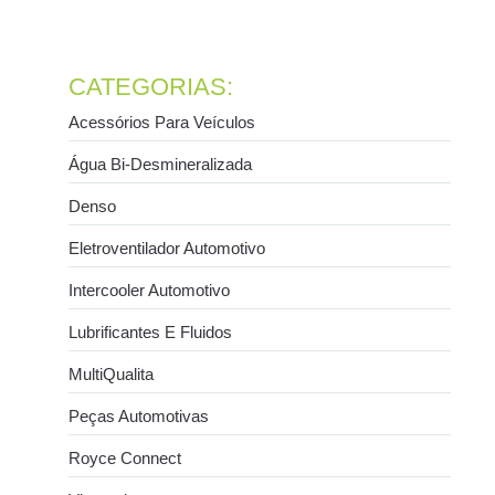
condicionado automotivo
21 de julho de 2026
Ler mais
CATEGORIAS:
Acessórios Para Veículos
Água Bi-Desmineralizada
Denso
Eletroventilador Automotivo
Intercooler Automotivo
Lubrificantes E Fluidos
MultiQualita
Peças Automotivas
Royce Connect