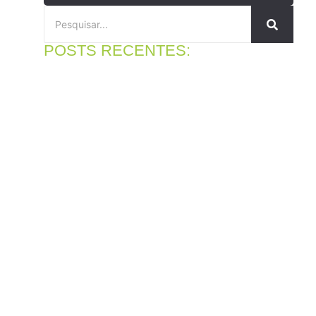
POSTS RECENTES:
Peças para Volkswagen Polo: em qual loja comprar?
4 de agosto de 2026
Ler mais
Motor protegido: para que serve o óleo lubrificante do
motor
31 de julho de 2026
Ler mais
Peças para caminhonetes em Cajamar: evite erros antes
de comprar
27 de julho de 2026
Ler mais
Distribuidor MultiQualita em Cajamar: conheça a RDA
Distribuidora
23 de julho de 2026
Ler mais
Melhor loja para comprar compressor de ar