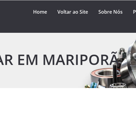
Home
Voltar ao Site
Sobre Nós
P
AR EM MARIPORÃ
fício