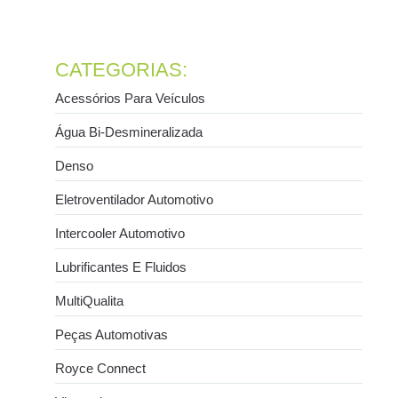
condicionado automotivo
21 de julho de 2026
Ler mais
CATEGORIAS:
Acessórios Para Veículos
Água Bi-Desmineralizada
Denso
Eletroventilador Automotivo
Intercooler Automotivo
Lubrificantes E Fluidos
MultiQualita
Peças Automotivas
Royce Connect