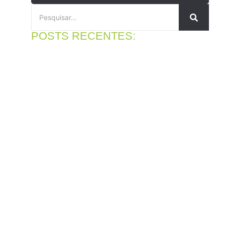
POSTS RECENTES:
Peças para Volkswagen Polo: em qual loja comprar?
4 de agosto de 2026
Ler mais
Motor protegido: para que serve o óleo lubrificante do
motor
31 de julho de 2026
Ler mais
Peças para caminhonetes em Cajamar: evite erros antes
de comprar
27 de julho de 2026
Ler mais
Distribuidor MultiQualita em Cajamar: conheça a RDA
Distribuidora
23 de julho de 2026
Ler mais
Melhor loja para comprar compressor de ar