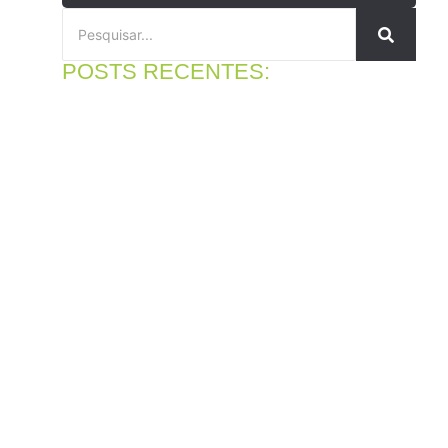
POSTS RECENTES:
Peças para Volkswagen Polo: em qual loja comprar?
4 de agosto de 2026
Ler mais
Motor protegido: para que serve o óleo lubrificante do
motor
31 de julho de 2026
Ler mais
Peças para caminhonetes em Cajamar: evite erros antes
de comprar
27 de julho de 2026
Ler mais
Distribuidor MultiQualita em Cajamar: conheça a RDA
Distribuidora
23 de julho de 2026
Ler mais
Melhor loja para comprar compressor de ar