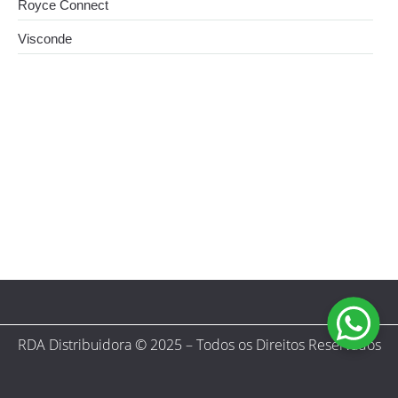
Royce Connect
Visconde
5 de março de 2026
Qual a função do radiador e por que ele evita danos
no motor
11 de novembro de 2025
Por que adiar? Comprar radiador de carro agora sai
mais barato
RDA Distribuidora © 2025 – Todos os Direitos Reservados